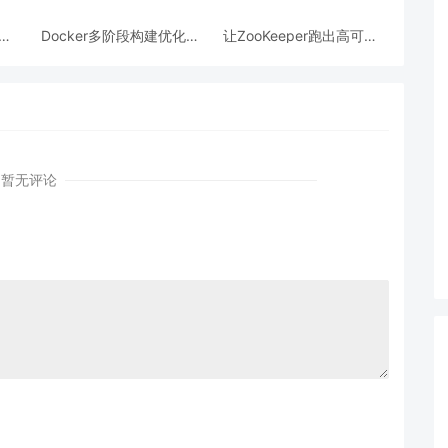
跨模
Docker多阶段构建优化：
让ZooKeeper跑出高可用:
AI
镜像体积从1.2G到80M的
从三节点集群到公网连接
瘦身实战
测试
暂无评论