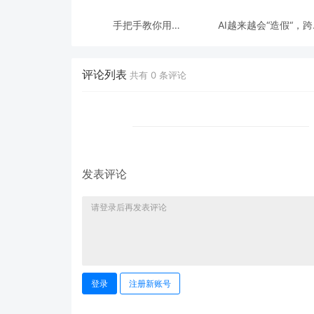
手把手教你用
AI越来越会“造假“，
ModelEngine 打造“赛博
态鉴伪为什么正在成为
占卜师”：AI 塔罗智能体
时代的新基建？
(Agent) 开发实战
评论列表
共有
0
条评论
发表评论
登录
注册新账号