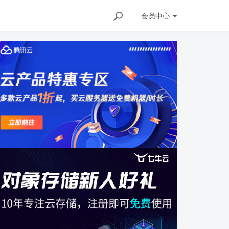
会员
中心
ails/157306229