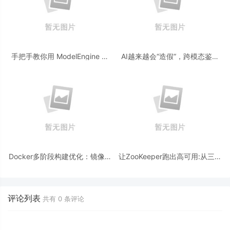
手把手教你用 ModelEngine 打
AI越来越会“造假“，跨模态鉴伪
造“赛博占卜师”：AI 塔罗智能体
为什么正在成为AI时代的新基
(Agent) 开发实战
建？
Docker多阶段构建优化：镜像体
让ZooKeeper跑出高可用:从三节
积从1.2G到80M的瘦身实战
点集群到公网连接测试
评论列表
共有
0
条评论