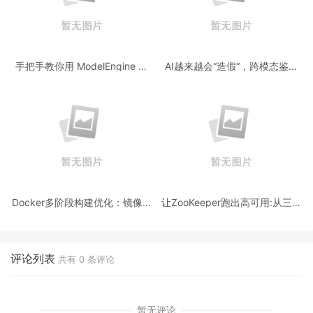
手把手教你用 ModelEngine 打
AI越来越会“造假“，跨模态鉴伪
造“赛博占卜师”：AI 塔罗智能体
为什么正在成为AI时代的新基
(Agent) 开发实战
建？
Docker多阶段构建优化：镜像体
让ZooKeeper跑出高可用:从三节
积从1.2G到80M的瘦身实战
点集群到公网连接测试
评论列表
共有
0
条评论
暂无评论