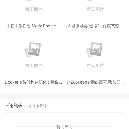
手把手教你用 ModelEngine 打
AI越来越会“造假“，跨模态鉴伪
造“赛博占卜师”：AI 塔罗智能体
为什么正在成为AI时代的新基
(Agent) 开发实战
建？
Docker多阶段构建优化：镜像体
让ZooKeeper跑出高可用:从三节
积从1.2G到80M的瘦身实战
点集群到公网连接测试
评论列表
共有
0
条评论
暂无评论