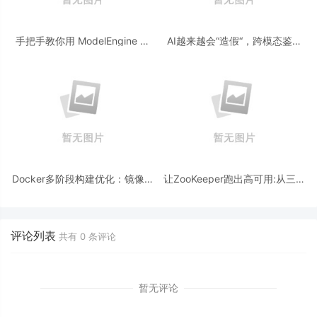
手把手教你用 ModelEngine 打
AI越来越会“造假“，跨模态鉴伪
造“赛博占卜师”：AI 塔罗智能体
为什么正在成为AI时代的新基
(Agent) 开发实战
建？
Docker多阶段构建优化：镜像体
让ZooKeeper跑出高可用:从三节
积从1.2G到80M的瘦身实战
点集群到公网连接测试
评论列表
共有
0
条评论
暂无评论