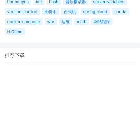
harmonyos
ide
bash
音乐播放器
server-variables
version-control
比特币
台式机
spring cloud
conda
docker-compose
war
运维
math
网站程序
HiGame
推荐下载