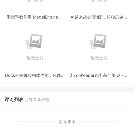
手把手教你用 ModelEngine 打
AI越来越会“造假“，跨模态鉴伪
造“赛博占卜师”：AI 塔罗智能体
为什么正在成为AI时代的新基
(Agent) 开发实战
建？
Docker多阶段构建优化：镜像体
让ZooKeeper跑出高可用:从三节
积从1.2G到80M的瘦身实战
点集群到公网连接测试
评论列表
共有
0
条评论
暂无评论