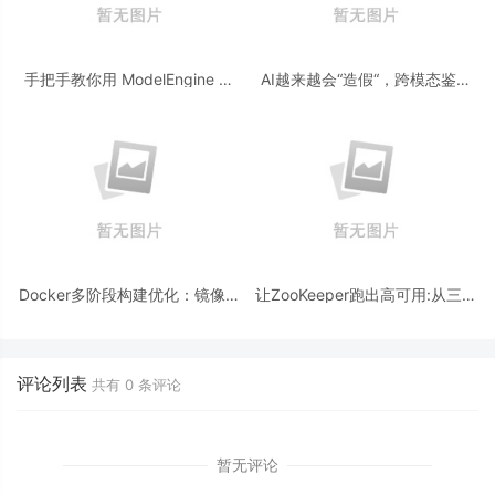
手把手教你用 ModelEngine 打
AI越来越会“造假“，跨模态鉴伪
造“赛博占卜师”：AI 塔罗智能体
为什么正在成为AI时代的新基
(Agent) 开发实战
建？
Docker多阶段构建优化：镜像体
让ZooKeeper跑出高可用:从三节
积从1.2G到80M的瘦身实战
点集群到公网连接测试
评论列表
共有
0
条评论
暂无评论