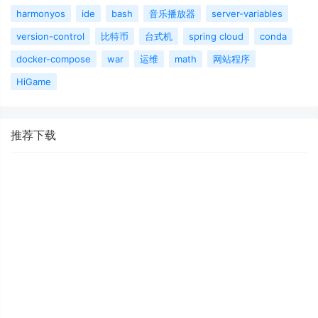
harmonyos
ide
bash
音乐播放器
server-variables
version-control
比特币
台式机
spring cloud
conda
docker-compose
war
运维
math
网站程序
HiGame
推荐下载