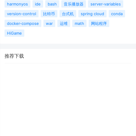
harmonyos
ide
bash
音乐播放器
server-variables
version-control
比特币
台式机
spring cloud
conda
docker-compose
war
运维
math
网站程序
HiGame
推荐下载