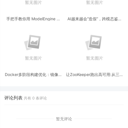
手把手教你用 ModelEngine 打
AI越来越会“造假“，跨模态鉴伪
造“赛博占卜师”：AI 塔罗智能体
为什么正在成为AI时代的新基
(Agent) 开发实战
建？
Docker多阶段构建优化：镜像体
让ZooKeeper跑出高可用:从三节
积从1.2G到80M的瘦身实战
点集群到公网连接测试
评论列表
共有
0
条评论
暂无评论