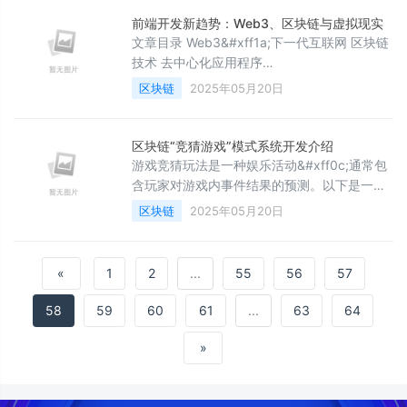
of Stake&#xff0c;委托权益证明&#xff09; PoA
前端开发新趋势：Web3、区块链与虚拟现实
文章目录 Web3&#xff1a;下一代互联网 区块链
技术 去中心化应用程序
&#xff08;DApps&#xff09; 区块链&#xff1a;重
区块链
2025年05月20日
塑数字世界 数字钱包 NFT&#xff08;非同质化
代币&#xff09; 虚拟现实&#xff1a;沉浸式体验
WebVR和WebXR 三维图形 新挑战与机会 性能
区块链“竞猜游戏”模式系统开发介绍
与复杂性 安全性 创
游戏竞猜玩法是一种娱乐活动&#xff0c;通常包
含玩家对游戏内事件结果的预测。以下是一个
游戏竞猜玩法的示例编写&#xff1a;1. 游戏竞猜
区块链
2025年05月20日
玩法概述 - 介绍游戏竞猜玩法的基本规则和
流程&#xff0c;包括参与方式、奖励机制等。2.
游戏事件分类 - 将游戏事件划分为不同的类
«
1
2
...
55
56
57
型&#xff0c;如游戏结果、玩家表现、道具获取
等。3. 游戏竞猜规则 - 详细描述游戏竞猜的
58
59
60
61
...
63
64
规则&#xf
»