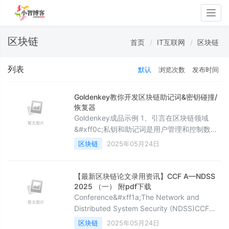
Togg
navig
区块链
首页
IT互联网
区块链
列表
默认
浏览次数
发布时间
Goldenkey教你开发区块链助记词&密钥碰撞/
恢复器
Goldenkey成品示例 1、引言在区块链领域
&#xff0c;私钥和助记词是用户管理和控制数字
资产的核心要素。然而&#xff0c;由于各种原因
区块链
2025年05月24日
&#xff0c;用户可能会丢失私钥或助记词
&#xff0c;导致资产无法访问。本文将从技术角
度探讨区块链助记词/密钥碰撞/恢复器的开发
【最新区块链论文录用资讯】CCF A—NDSS
&#xff0c;Goldenkey仅分享实现的可能性和技
2025 （一） 附pdf下载
术路径。2、基础知识2.1.私钥与助记词的关系
Conference&#xff1a;The Network and
私钥是区
Distributed System Security (NDSS)CCF
level&#xff1a;CCF
区块链
2025年05月24日