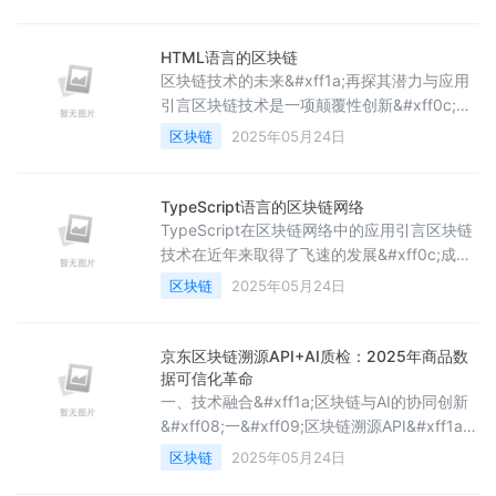
ACategories&#xff1a;network and
information
securityYear&#xff1a;2025Conference
HTML语言的区块链
time&#xff1a; 24 to 28 February 20
区块链技术的未来&#xff1a;再探其潜力与应用
引言区块链技术是一项颠覆性创新&#xff0c;自
比特币在2009年首次引入以来&#xff0c;它逐渐
区块链
2025年05月24日
从一种数字货币的底层技术演变成一项可以广
泛应用于各个领域的技术。区块链的基本原理
是通过去中心化、透明和不可篡改的方式来记
TypeScript语言的区块链网络
录和验证交易&#xff0c;这为众多行业的数字化
TypeScript在区块链网络中的应用引言区块链
转型提供了新的可能性。本文将深入探讨区块
技术在近年来取得了飞速的发展&#xff0c;成为
链技术的基本原理与特性&#xff0c;分析其
金融、供应链、身份验证等领域中的重要基
区块链
2025年05月24日
石。随着技术的发展&#xff0c;编程语言的选择
也愈发多样化&#xff0c;其中TypeScript因其类
型安全和现代化的特性&#xff0c;正在逐渐成为
京东区块链溯源API+AI质检：2025年商品数
开发区块链应用的重要工具。本文将探讨
据可信化革命
TypeScript在区块链网络中的应用、优势以及
一、技术融合&#xff1a;区块链与AI的协同创新
发展前景。一、区块链技术
&#xff08;一&#xff09;区块链溯源API&#xff1a;
构建不可篡改的数据底座京东区块链溯源API的
区块链
2025年05月24日
核心价值在于其基于分布式账本技术&#xff0c;