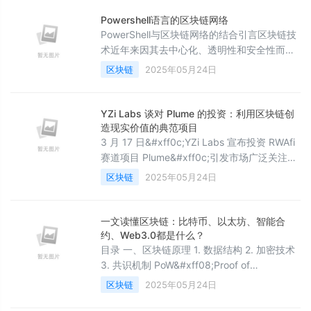
实现了商品从原材料采购、生产加工、物流运
输到终端销售的全链条数据上链。 多节点存证
Powershell语言的区块链网络
与智能合约&#xff1a; 以京东生鲜冷链物流为例
PowerShell与区块链网络的结合引言区块链技
&#xff0c;在运输车辆上部署的传感器通过API
术近年来因其去中心化、透明性和安全性而受
实时采集
到广泛关注。在众多编程语言和技术框架中
区块链
2025年05月24日
&#xff0c;PowerShell作为一种强大的脚本语言
&#xff0c;虽然主要用于系统管理和自动化任务
&#xff0c;但在区块链网络的开发和管理中同样
YZi Labs 谈对 Plume 的投资：利用区块链创
具有潜在的应用价值。本文将探讨使用
造现实价值的典范项目
PowerShell进行区块链网络相关工作的可能性
3 月 17 日&#xff0c;YZi Labs 宣布投资 RWAfi
&#xff0c;包括基本概念、Po
赛道项目 Plume&#xff0c;引发市场广泛关注。
本轮融资是 Plume 在 去年 5 月和 12 月 连续
区块链
2025年05月24日
两轮融资后的第三轮融资&#xff0c;代表着市场
资本市场对于 Plume RWAfi 叙事以及其发展潜
力的高度认可。 本次融资不仅提升了市场对
一文读懂区块链：比特币、以太坊、智能合
Plume 生态 的预期与估值&#xff0c;也在这一重
约、Web3.0都是什么？
大利好刺激下&
目录 一、区块链原理 1. 数据结构 2. 加密技术
3. 共识机制 PoW&#xff08;Proof of
Work&#xff0c;工作量证明&#xff09;
区块链
2025年05月24日
PoS&#xff08;Proof of Stake&#xff0c;权益证
明&#xff09; DPoS&#xff08;Delegated Proof