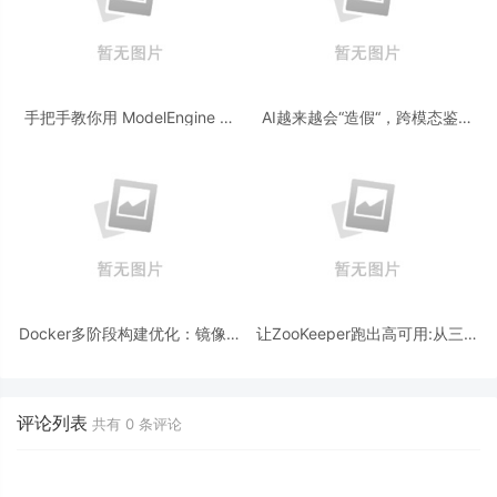
手把手教你用 ModelEngine 打
AI越来越会“造假“，跨模态鉴伪
造“赛博占卜师”：AI 塔罗智能体
为什么正在成为AI时代的新基
(Agent) 开发实战
建？
Docker多阶段构建优化：镜像体
让ZooKeeper跑出高可用:从三节
积从1.2G到80M的瘦身实战
点集群到公网连接测试
评论列表
共有
0
条评论