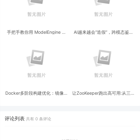
手把手教你用 ModelEngine 打
AI越来越会“造假“，跨模态鉴伪
造“赛博占卜师”：AI 塔罗智能体
为什么正在成为AI时代的新基
(Agent) 开发实战
建？
Docker多阶段构建优化：镜像体
让ZooKeeper跑出高可用:从三节
积从1.2G到80M的瘦身实战
点集群到公网连接测试
评论列表
共有
0
条评论