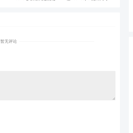
AI
镜像体积从1.2G到80M的
从三节点集群到公网连接
瘦身实战
测试
暂无评论