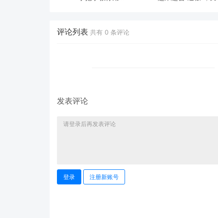
ModelEngine 打造“赛博
态鉴伪为什么正在成为
占卜师”：AI 塔罗智能体
时代的新基建？
(Agent) 开发实战
评论列表
共有
0
条评论
发表评论
登录
注册新账号