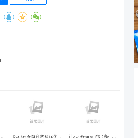
l
跨模
Docker多阶段构建优化：
让ZooKeeper跑出高可用: