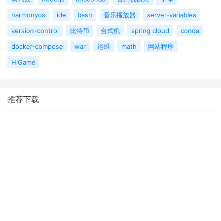
harmonyos
ide
bash
音乐播放器
server-variables
version-control
比特币
台式机
spring cloud
conda
docker-compose
war
运维
math
网站程序
HiGame
推荐下载