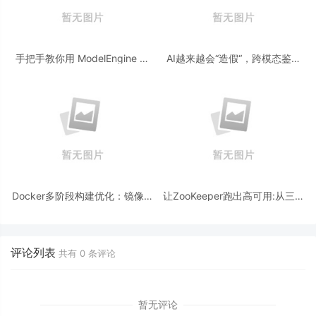
手把手教你用 ModelEngine 打
AI越来越会“造假“，跨模态鉴伪
造“赛博占卜师”：AI 塔罗智能体
为什么正在成为AI时代的新基
(Agent) 开发实战
建？
Docker多阶段构建优化：镜像体
让ZooKeeper跑出高可用:从三节
积从1.2G到80M的瘦身实战
点集群到公网连接测试
评论列表
共有
0
条评论
暂无评论