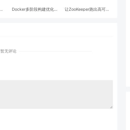
跨模
Docker多阶段构建优化：
让ZooKeeper跑出高可用:
AI
镜像体积从1.2G到80M的
从三节点集群到公网连接
瘦身实战
测试
暂无评论