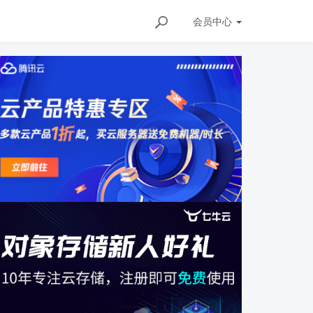
会员
中心
6573770