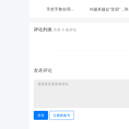
手把手教你用
AI越来越会“造假“，
ModelEngine 打造“赛博
态鉴伪为什么正在成为
占卜师”：AI 塔罗智能体
时代的新基建？
(Agent) 开发实战
评论列表
共有
0
条评论
发表评论
登录
注册新账号