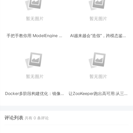
手把手教你用 ModelEngine 打
AI越来越会“造假“，跨模态鉴伪
造“赛博占卜师”：AI 塔罗智能体
为什么正在成为AI时代的新基
(Agent) 开发实战
建？
Docker多阶段构建优化：镜像体
让ZooKeeper跑出高可用:从三节
积从1.2G到80M的瘦身实战
点集群到公网连接测试
评论列表
共有
0
条评论