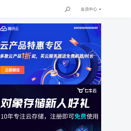
会员
中心
147197631