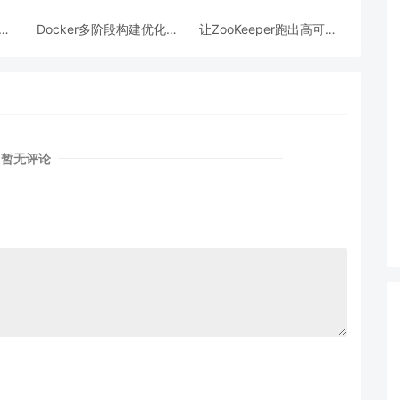
跨模
Docker多阶段构建优化：
让ZooKeeper跑出高可用:
AI
镜像体积从1.2G到80M的
从三节点集群到公网连接
瘦身实战
测试
暂无评论