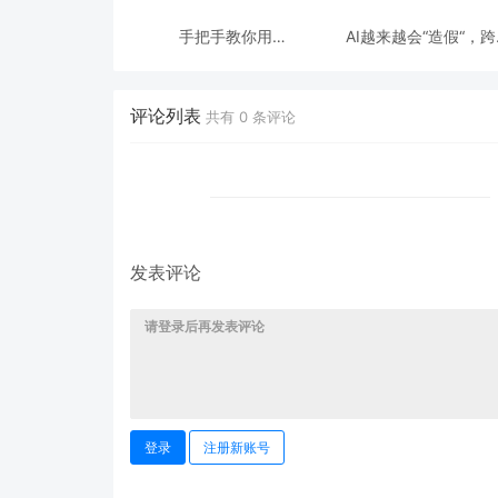
手把手教你用
AI越来越会“造假“，
ModelEngine 打造“赛博
态鉴伪为什么正在成为
占卜师”：AI 塔罗智能体
时代的新基建？
(Agent) 开发实战
评论列表
共有
0
条评论
发表评论
登录
注册新账号