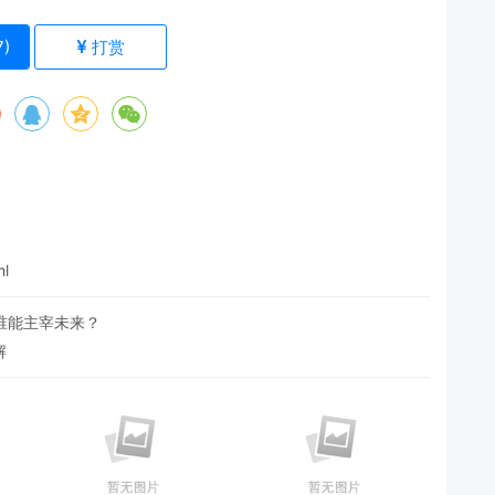
7
)
打赏
ml
，谁能主宰未来？
解