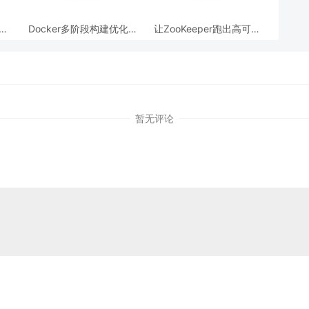
跨模
Docker多阶段构建优化：
让ZooKeeper跑出高可用:
AI
镜像体积从1.2G到80M的
从三节点集群到公网连接
瘦身实战
测试
暂无评论