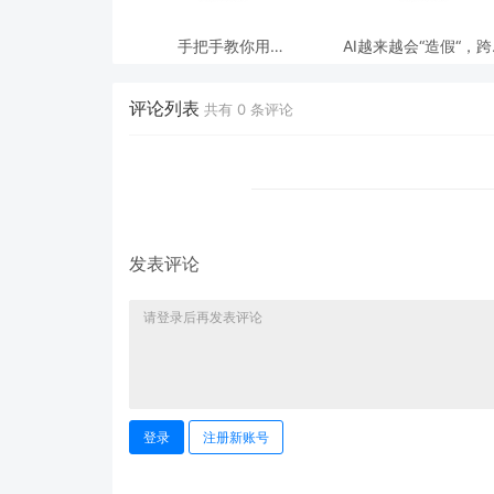
手把手教你用
AI越来越会“造假“，
ModelEngine 打造“赛博
态鉴伪为什么正在成为
占卜师”：AI 塔罗智能体
时代的新基建？
(Agent) 开发实战
评论列表
共有
0
条评论
发表评论
登录
注册新账号