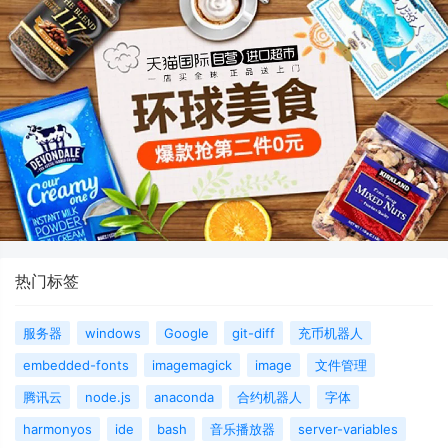
热门标签
服务器
windows
Google
git-diff
充币机器人
embedded-fonts
imagemagick
image
文件管理
腾讯云
node.js
anaconda
合约机器人
字体
harmonyos
ide
bash
音乐播放器
server-variables