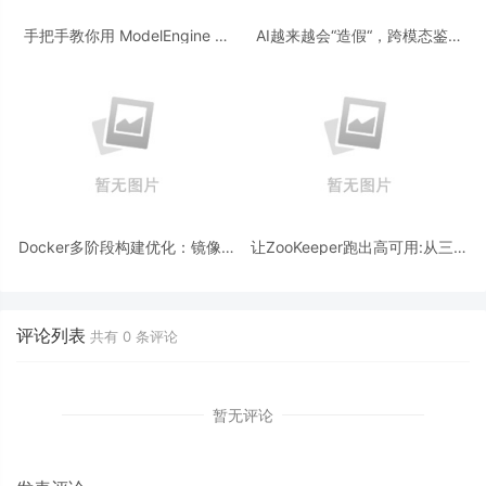
手把手教你用 ModelEngine 打
AI越来越会“造假“，跨模态鉴伪
造“赛博占卜师”：AI 塔罗智能体
为什么正在成为AI时代的新基
(Agent) 开发实战
建？
Docker多阶段构建优化：镜像体
让ZooKeeper跑出高可用:从三节
积从1.2G到80M的瘦身实战
点集群到公网连接测试
评论列表
共有
0
条评论
暂无评论