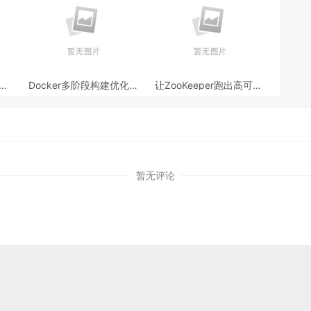
跨模
Docker多阶段构建优化：
让ZooKeeper跑出高可用:
AI
镜像体积从1.2G到80M的
从三节点集群到公网连接
瘦身实战
测试
暂无评论