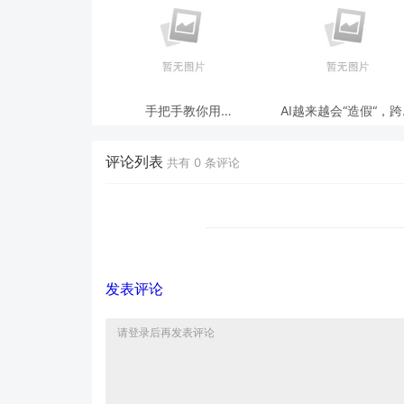
手把手教你用
AI越来越会“造假“，
ModelEngine 打造“赛博
态鉴伪为什么正在成为
占卜师”：AI 塔罗智能体
时代的新基建？
(Agent) 开发实战
评论列表
共有
0
条评论
发表评论