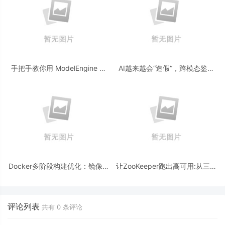
手把手教你用 ModelEngine 打
AI越来越会“造假“，跨模态鉴伪
造“赛博占卜师”：AI 塔罗智能体
为什么正在成为AI时代的新基
(Agent) 开发实战
建？
Docker多阶段构建优化：镜像体
让ZooKeeper跑出高可用:从三节
积从1.2G到80M的瘦身实战
点集群到公网连接测试
评论列表
共有
0
条评论