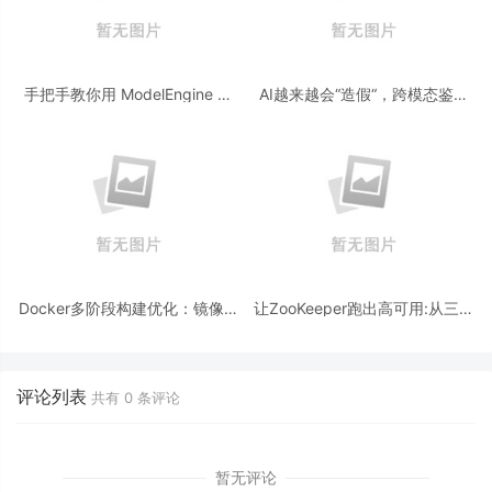
手把手教你用 ModelEngine 打
AI越来越会“造假“，跨模态鉴伪
造“赛博占卜师”：AI 塔罗智能体
为什么正在成为AI时代的新基
(Agent) 开发实战
建？
Docker多阶段构建优化：镜像体
让ZooKeeper跑出高可用:从三节
积从1.2G到80M的瘦身实战
点集群到公网连接测试
评论列表
共有
0
条评论
暂无评论