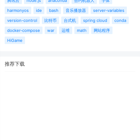
腾讯云
node.js
anaconda
合约机器人
字体
harmonyos
ide
bash
音乐播放器
server-variables
version-control
比特币
台式机
spring cloud
conda
docker-compose
war
运维
math
网站程序
HiGame
推荐下载