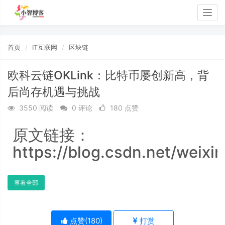
Togg
navig
首页
IT互联网
区块链
欧科云链OKLink：比特币屡创新高，背
后尚存机遇与挑战
3550 阅读
0 评论
180 点赞
原文链接：
https://blog.csdn.net/weixi
查看全部
点赞(
180
)
打赏