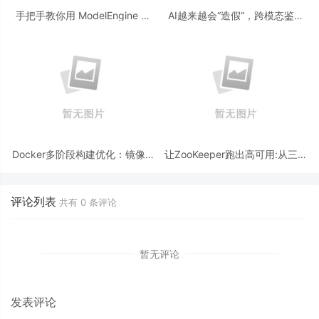
手把手教你用 ModelEngine 打
AI越来越会“造假“，跨模态鉴伪
造“赛博占卜师”：AI 塔罗智能体
为什么正在成为AI时代的新基
(Agent) 开发实战
建？
Docker多阶段构建优化：镜像体
让ZooKeeper跑出高可用:从三节
积从1.2G到80M的瘦身实战
点集群到公网连接测试
评论列表
共有
0
条评论
暂无评论
发表评论