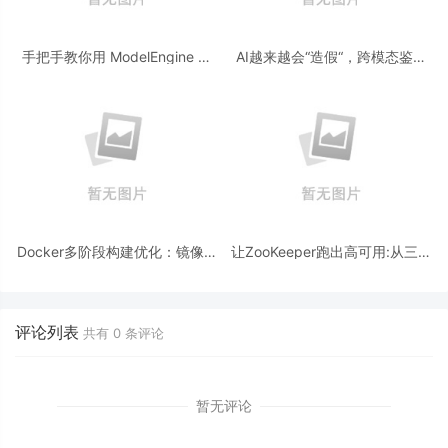
手把手教你用 ModelEngine 打
AI越来越会“造假“，跨模态鉴伪
造“赛博占卜师”：AI 塔罗智能体
为什么正在成为AI时代的新基
(Agent) 开发实战
建？
Docker多阶段构建优化：镜像体
让ZooKeeper跑出高可用:从三节
积从1.2G到80M的瘦身实战
点集群到公网连接测试
评论列表
共有
0
条评论
暂无评论