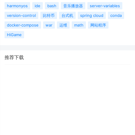
harmonyos
ide
bash
音乐播放器
server-variables
version-control
比特币
台式机
spring cloud
conda
docker-compose
war
运维
math
网站程序
HiGame
推荐下载