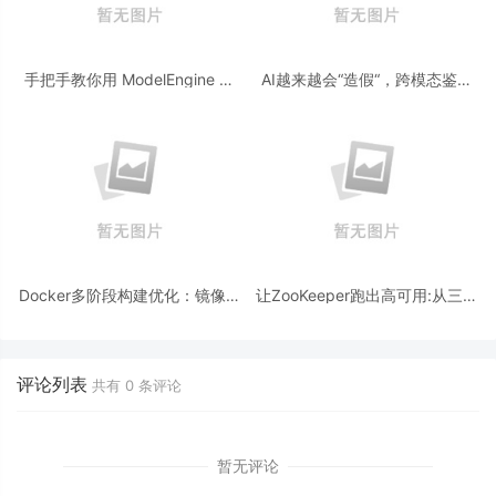
手把手教你用 ModelEngine 打
AI越来越会“造假“，跨模态鉴伪
造“赛博占卜师”：AI 塔罗智能体
为什么正在成为AI时代的新基
(Agent) 开发实战
建？
Docker多阶段构建优化：镜像体
让ZooKeeper跑出高可用:从三节
积从1.2G到80M的瘦身实战
点集群到公网连接测试
评论列表
共有
0
条评论
暂无评论