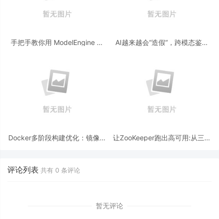
手把手教你用 ModelEngine 打
AI越来越会“造假“，跨模态鉴伪
造“赛博占卜师”：AI 塔罗智能体
为什么正在成为AI时代的新基
(Agent) 开发实战
建？
Docker多阶段构建优化：镜像体
让ZooKeeper跑出高可用:从三节
积从1.2G到80M的瘦身实战
点集群到公网连接测试
评论列表
共有
0
条评论
暂无评论