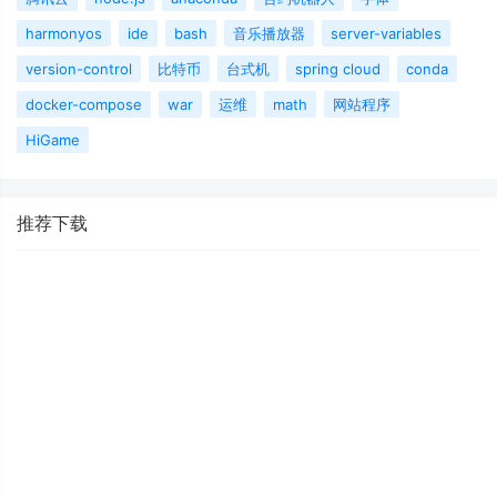
harmonyos
ide
bash
音乐播放器
server-variables
version-control
比特币
台式机
spring cloud
conda
docker-compose
war
运维
math
网站程序
HiGame
推荐下载