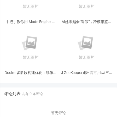
手把手教你用 ModelEngine 打
AI越来越会“造假“，跨模态鉴伪
造“赛博占卜师”：AI 塔罗智能体
为什么正在成为AI时代的新基
(Agent) 开发实战
建？
Docker多阶段构建优化：镜像体
让ZooKeeper跑出高可用:从三节
积从1.2G到80M的瘦身实战
点集群到公网连接测试
评论列表
共有
0
条评论
暂无评论