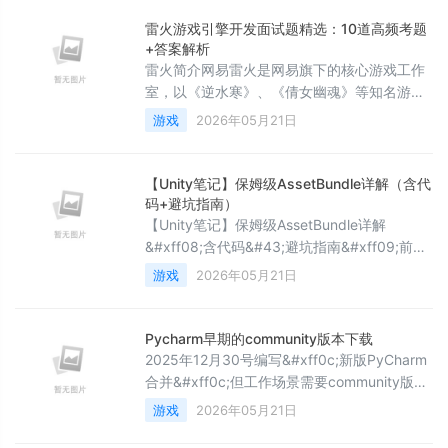
解实际应用场景与最佳实践。本文属于《Unity
工程师成长之路教程》Unity C#入门篇
雷火游戏引擎开发面试题精选：10道高频考题
&#xff08;第二篇&#xff09;。 在上一章
+答案解析
&#xff0c;我们学习了&#34;Unity
雷火简介网易雷火是网易旗下的核心游戏工作
室，以《逆水寒》、《倩女幽魂》等知名游戏
闻名。雷火在游戏引擎技术方面有深厚积累，
游戏
2026年05月21日
特别是在自研引擎、图形渲染、性能优化等领
域。面试风格偏向技术深度和实践能力，注重
候选人的底层原理理解和实际问题解决能力。
【Unity笔记】保姆级AssetBundle详解（含代
题目列表（10道）题目1：C++中vector和list
码+避坑指南）
的区别及底层实现原理题目描述：面试官
【Unity笔记】保姆级AssetBundle详解
问："请详细说明C++中vector和list的区别，
&#xff08;含代码&#43;避坑指南&#xff09;前言
包括它们的底层
&#xff1a;AssetBundle是Unity开发中核心的资
游戏
2026年05月21日
源管理技术&#xff0c;主要用于减小安装包体
积、实现资源热更新和按需加载&#xff0c;是中
大型Unity项目必备技能。本文从基础概念、完
Pycharm早期的community版本下载
整流程、代码示例到最佳实践&#xff0c;全面梳
2025年12月30号编写&#xff0c;新版PyCharm
理AssetBundle知识点&#x
合并&#xff0c;但工作场景需要community版本
如何在当前Pycharm官网&#xff0c;下载
游戏
2026年05月21日
community版的安装软件 以pycharm-
community-2020.3.5.tar.gz为例(Linux)