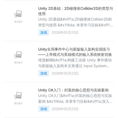
的 TMP 字体不包含中文字形，因此直接显示
中文会出现“口口”或方块 。以下是从导入到解
Unity 2D基础：2D碰撞体Collider2D的类型与
决中文问题的完整步骤。1. 导入与基础设置首
使用
先确保项目中已安装 TextMesh Pro 包。
Unity 2D基础&#xff1a;2D碰撞体Collider2D的
类型与使用 &#x1f4da; 本章学习目标&#xff1a;
深入理解2D碰撞体Collider2D的类型与使用的
游戏
2026年05月23日
核心概念与实践方法&#xff0c;掌握关键技术要
点&#xff0c;了解实际应用场景与最佳实践。本
文属于《Unity工程师成长之路教程》Unity 2D
Unity全局事件中心与新版输入架构实现练习
基础篇&#xff08;第三篇&#xff09;。 在上一章
——上帝模式与英雄模式的输入系统映射切换
&#xff0
维度解耦&#xff1a;构建工业级 Unity 事件驱动
与新版输入架构本文将通过 Input System
&#43; 全局事件总线 (Event Bus) 的实战案例
游戏
2026年05月23日
&#xff0c;解析如何构建一个高内聚、低耦合的
现代化游戏骨架。 一、 为什么需要这套系统
&#xff1f;传统的 Input.GetKeyDown 会导致逻
Unity C#入门：封装的核心思想与实操案例
辑分散在各个脚本的 Update 中&#xff0c;难以
Unity C#入门&#xff1a;封装的核心思想与实操
管理模式切换&#x
案例 &#x1f4da; 本章学习目标&#xff1a;深入理
解封装的核心思想与实操案例的核心概念与实
游戏
2026年05月23日
践方法&#xff0c;掌握关键技术要点&#xff0c;了