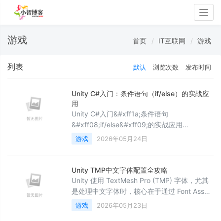
Togg
navig
游戏
首页
IT互联网
游戏
列表
默认
浏览次数
发布时间
Unity C#入门：条件语句（if/else）的实战应
用
Unity C#入门&#xff1a;条件语句
&#xff08;if/else&#xff09;的实战应用
&#x1f4da; 本章学习目标&#xff1a;深入理解条
游戏
2026年05月24日
件语句&#xff08;if/else&#xff09;的实战应用的
核心概念与实践方法&#xff0c;掌握关键技术要
点&#xff0c;了解实际应用场景与最佳实践。本
Unity TMP中文字体配置全攻略
文属于《Unity工程师成长之路教程》Unity C#
Unity 使用 TextMesh Pro (TMP) 字体，尤其
入门篇&#xff08;第
是处理中文字体时，核心在于通过 Font Asset
Creator 工具创建专用的字体资源文件
游戏
2026年05月23日
（.asset），并将其赋给 TMP 文本组件。默认