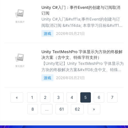
Pycharm早期版本的community版本下载 前言
Unity C#入门：事件Event的创建与订阅取消
一. 直接在浏览器搜索PyCharm&#
订阅
Unity C#入门&#xff1a;事件Event的创建与订
阅取消订阅 &#x1f4da; 本章学习目标&#xff1a;
深入理解事件Event的创建与订阅取消订阅的
游戏
2026年05月21日
核心概念与实践方法&#xff0c;掌握关键技术要
点&#xff0c;了解实际应用场景与最佳实践。本
文属于《Unity工程师成长之路教程》Unity C#
Unity TextMeshPro 字体显示为方块的终极解
入门篇&#xff08;第二篇&#xff09;。 在上一章
决方案（含中文、特殊字符支持）
&#xff0c;我们学习了&
【Unity笔记】Unity TextMeshPro 字体显示为
方块的终极解决方案&#xff08;含中文、特殊字
符支持&#xff09; 问题现象与原因分析
游戏
2026年05月21日
TextMeshPro&#xff08;TMP&#xff09;中文字体
显示为方块&#xff08;tofu&#xff09;是 Unity 中
文项目最常见的渲染问题&#xff0c;表现为中文
«
1
2
3
4
5
6
7
字符显示为黑色/白色方块&#xff0c;英文正常。
根本原因是
8
...
61
62
»