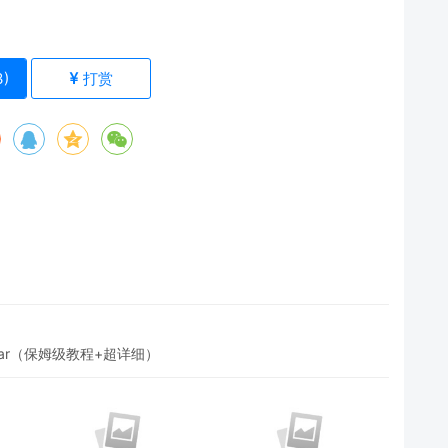
3
)
打赏
ar（保姆级教程+超详细）