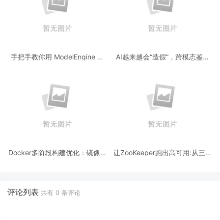
手把手教你用 ModelEngine 打
AI越来越会“造假“，跨模态鉴伪
造“赛博占卜师”：AI 塔罗智能体
为什么正在成为AI时代的新基
(Agent) 开发实战
建？
Docker多阶段构建优化：镜像体
让ZooKeeper跑出高可用:从三节
积从1.2G到80M的瘦身实战
点集群到公网连接测试
评论列表
共有
0
条评论