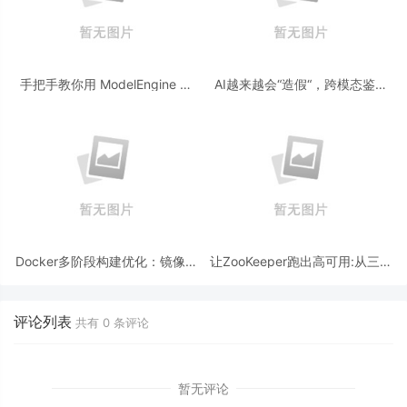
手把手教你用 ModelEngine 打
AI越来越会“造假“，跨模态鉴伪
造“赛博占卜师”：AI 塔罗智能体
为什么正在成为AI时代的新基
(Agent) 开发实战
建？
Docker多阶段构建优化：镜像体
让ZooKeeper跑出高可用:从三节
积从1.2G到80M的瘦身实战
点集群到公网连接测试
评论列表
共有
0
条评论
暂无评论