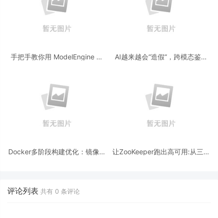
手把手教你用 ModelEngine 打
AI越来越会“造假“，跨模态鉴伪
造“赛博占卜师”：AI 塔罗智能体
为什么正在成为AI时代的新基
(Agent) 开发实战
建？
Docker多阶段构建优化：镜像体
让ZooKeeper跑出高可用:从三节
积从1.2G到80M的瘦身实战
点集群到公网连接测试
评论列表
共有
0
条评论