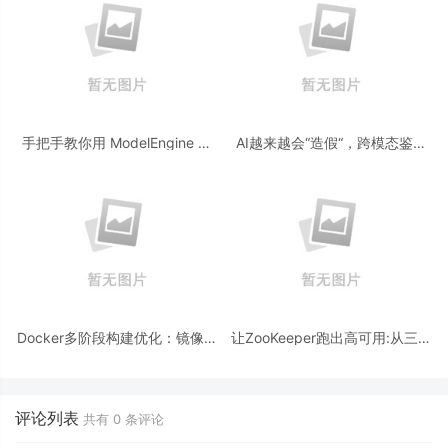
手把手教你用 ModelEngine 打
AI越来越会“造假“，跨模态鉴伪
造“赛博占卜师”：AI 塔罗智能体
为什么正在成为AI时代的新基
(Agent) 开发实战
建？
Docker多阶段构建优化：镜像体
让ZooKeeper跑出高可用:从三节
积从1.2G到80M的瘦身实战
点集群到公网连接测试
评论列表
共有
0
条评论