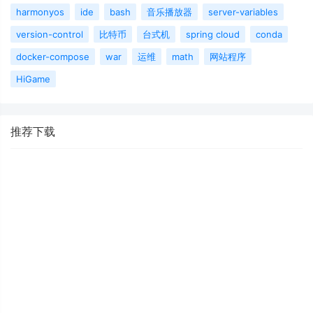
harmonyos
ide
bash
音乐播放器
server-variables
version-control
比特币
台式机
spring cloud
conda
docker-compose
war
运维
math
网站程序
HiGame
推荐下载