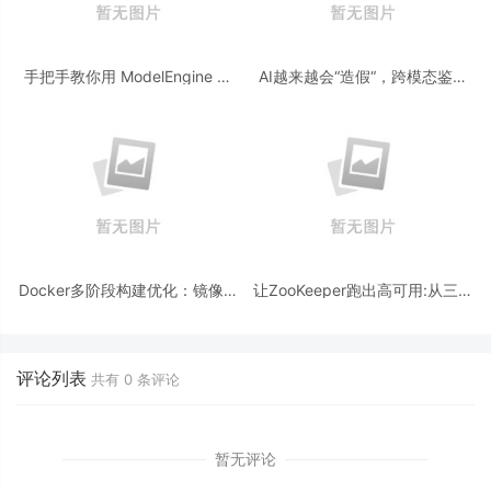
手把手教你用 ModelEngine 打
AI越来越会“造假“，跨模态鉴伪
造“赛博占卜师”：AI 塔罗智能体
为什么正在成为AI时代的新基
(Agent) 开发实战
建？
Docker多阶段构建优化：镜像体
让ZooKeeper跑出高可用:从三节
积从1.2G到80M的瘦身实战
点集群到公网连接测试
评论列表
共有
0
条评论
暂无评论