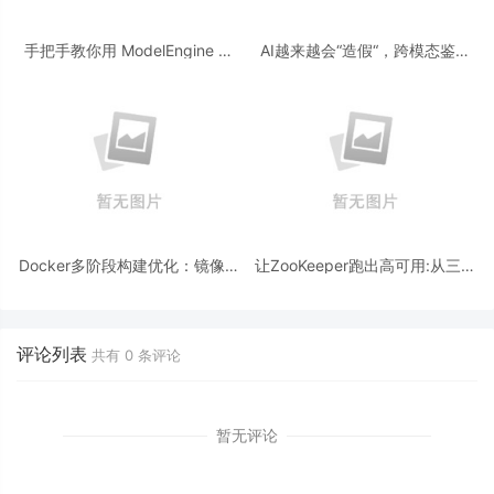
手把手教你用 ModelEngine 打
AI越来越会“造假“，跨模态鉴伪
造“赛博占卜师”：AI 塔罗智能体
为什么正在成为AI时代的新基
(Agent) 开发实战
建？
Docker多阶段构建优化：镜像体
让ZooKeeper跑出高可用:从三节
积从1.2G到80M的瘦身实战
点集群到公网连接测试
评论列表
共有
0
条评论
暂无评论