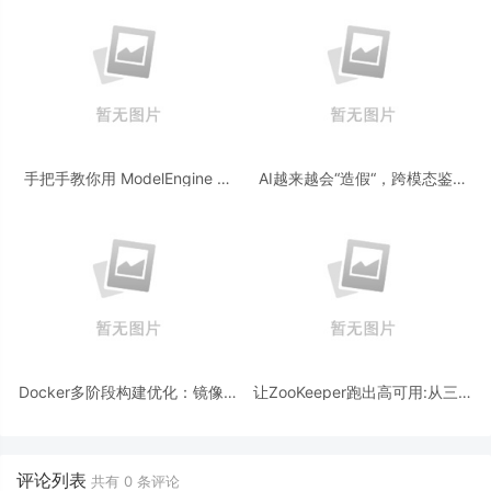
手把手教你用 ModelEngine 打
AI越来越会“造假“，跨模态鉴伪
造“赛博占卜师”：AI 塔罗智能体
为什么正在成为AI时代的新基
(Agent) 开发实战
建？
Docker多阶段构建优化：镜像体
让ZooKeeper跑出高可用:从三节
积从1.2G到80M的瘦身实战
点集群到公网连接测试
评论列表
共有
0
条评论