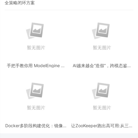
全策略闭环方案
手把手教你用 ModelEngine 打
AI越来越会“造假“，跨模态鉴伪
造“赛博占卜师”：AI 塔罗智能体
为什么正在成为AI时代的新基
(Agent) 开发实战
建？
Docker多阶段构建优化：镜像体
让ZooKeeper跑出高可用:从三节
积从1.2G到80M的瘦身实战
点集群到公网连接测试