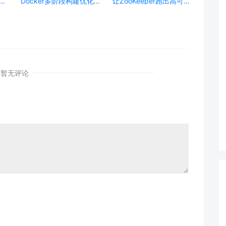
跨模
Docker多阶段构建优化：
让ZooKeeper跑出高可用:
AI
镜像体积从1.2G到80M的
从三节点集群到公网连接
瘦身实战
测试
暂无评论