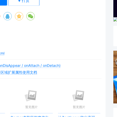
6
)
打赏
tml
Appear / onAttach / onDetach)
rea 安全区域扩展属性使用文档