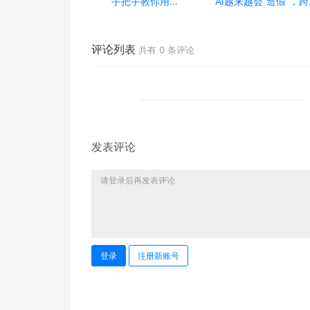
手把手教你用
AI越来越会“造假“，
ModelEngine 打造“赛博
态鉴伪为什么正在成为
占卜师”：AI 塔罗智能体
时代的新基建？
(Agent) 开发实战
评论列表
共有
0
条评论
发表评论
登录
注册新账号