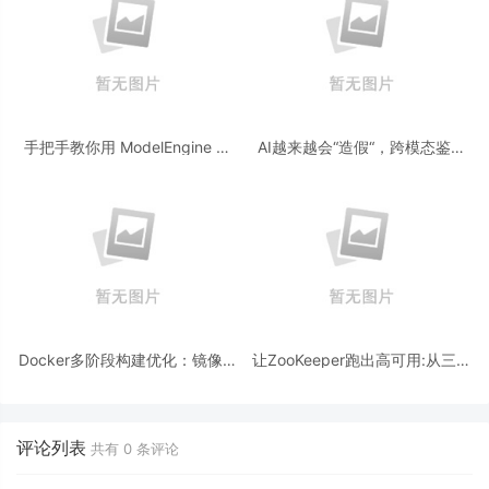
手把手教你用 ModelEngine 打
AI越来越会“造假“，跨模态鉴伪
造“赛博占卜师”：AI 塔罗智能体
为什么正在成为AI时代的新基
(Agent) 开发实战
建？
Docker多阶段构建优化：镜像体
让ZooKeeper跑出高可用:从三节
积从1.2G到80M的瘦身实战
点集群到公网连接测试
评论列表
共有
0
条评论