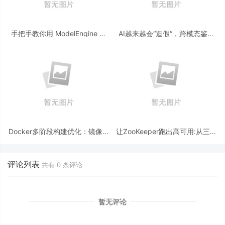
手把手教你用 ModelEngine 打
AI越来越会“造假“，跨模态鉴伪
造“赛博占卜师”：AI 塔罗智能体
为什么正在成为AI时代的新基
(Agent) 开发实战
建？
Docker多阶段构建优化：镜像体
让ZooKeeper跑出高可用:从三节
积从1.2G到80M的瘦身实战
点集群到公网连接测试
评论列表
共有
0
条评论
暂无评论