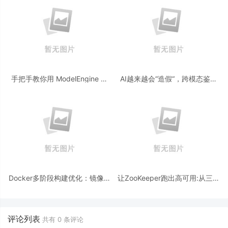
手把手教你用 ModelEngine 打
AI越来越会“造假“，跨模态鉴伪
造“赛博占卜师”：AI 塔罗智能体
为什么正在成为AI时代的新基
(Agent) 开发实战
建？
Docker多阶段构建优化：镜像体
让ZooKeeper跑出高可用:从三节
积从1.2G到80M的瘦身实战
点集群到公网连接测试
评论列表
共有
0
条评论