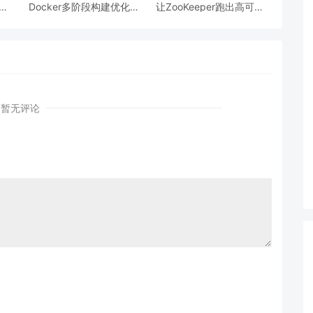
跨模
Docker多阶段构建优化：
让ZooKeeper跑出高可用:
AI
镜像体积从1.2G到80M的
从三节点集群到公网连接
瘦身实战
测试
暂无评论