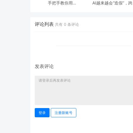
手把手教你用
AI越来越会“造假“，
ModelEngine 打造“赛博
态鉴伪为什么正在成为
占卜师”：AI 塔罗智能体
时代的新基建？
(Agent) 开发实战
评论列表
共有
0
条评论
发表评论
登录
注册新账号