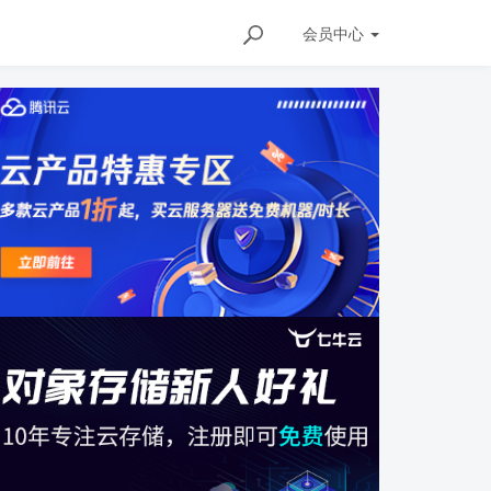
会员
中心
/157615799