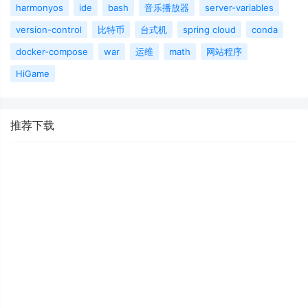
harmonyos
ide
bash
音乐播放器
server-variables
version-control
比特币
台式机
spring cloud
conda
docker-compose
war
运维
math
网站程序
HiGame
推荐下载