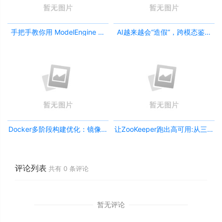
手把手教你用 ModelEngine 打
AI越来越会“造假“，跨模态鉴伪
造“赛博占卜师”：AI 塔罗智能体
为什么正在成为AI时代的新基
(Agent) 开发实战
建？
Docker多阶段构建优化：镜像体
让ZooKeeper跑出高可用:从三节
积从1.2G到80M的瘦身实战
点集群到公网连接测试
评论列表
共有
0
条评论
暂无评论