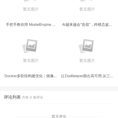
手把手教你用 ModelEngine 打
AI越来越会“造假“，跨模态鉴伪
造“赛博占卜师”：AI 塔罗智能体
为什么正在成为AI时代的新基
(Agent) 开发实战
建？
Docker多阶段构建优化：镜像体
让ZooKeeper跑出高可用:从三节
积从1.2G到80M的瘦身实战
点集群到公网连接测试
评论列表
共有
0
条评论
暂无评论