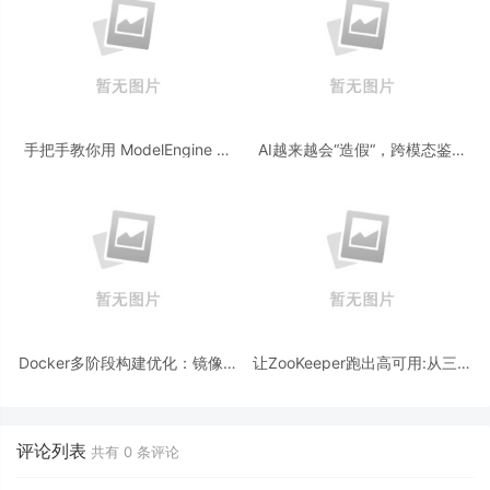
手把手教你用 ModelEngine 打
AI越来越会“造假“，跨模态鉴伪
造“赛博占卜师”：AI 塔罗智能体
为什么正在成为AI时代的新基
(Agent) 开发实战
建？
Docker多阶段构建优化：镜像体
让ZooKeeper跑出高可用:从三节
积从1.2G到80M的瘦身实战
点集群到公网连接测试
评论列表
共有
0
条评论