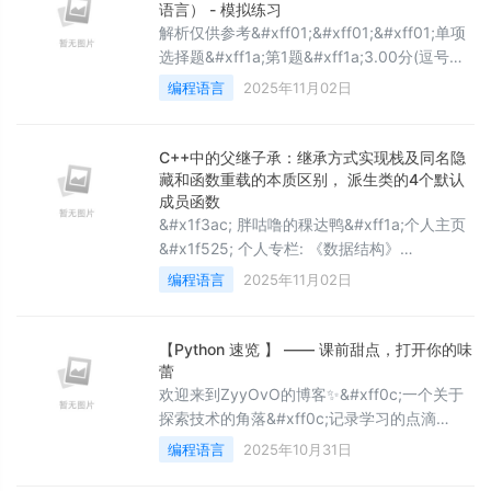
历与儒略日转换4.3 儒略日转日历三、近年中
语言） - 模拟练习
秋满月计算及对比1、近年中秋满月计算2、近
解析仅供参考&#xff01;&#xff01;&#xff01;单项
年计算与公布时间对比四、总结前言
选择题&#xff1a;第1题&#xff1a;3.00分(逗号表
达式&#xff09;下面程序的输出结果是
编程语言
2025年11月02日
&#xff08;&#xff09;。 #include&lt;stdio.h&gt;
int f(int n){ int s&#61;0; while(n&gt;0)
{s&#43;&#61;(n%10)*(n%10),n/&#
C++中的父继子承：继承方式实现栈及同名隐
藏和函数重载的本质区别， 派生类的4个默认
成员函数
&#x1f3ac; 胖咕噜的稞达鸭&#xff1a;个人主页
&#x1f525; 个人专栏: 《数据结构》
《C&#43;&#43;初阶高阶》《算法入门》 ⛺️
编程语言
2025年11月02日
技术的杠杆&#xff0c;撬动整个世界! 学习完本
文&#xff0c;你将知道&#xff1a;&#xff08;各位大
佬预知答案几何请移步文章结尾
【Python 速览 】 —— 课前甜点，打开你的味
&#xff01;&#xff09;1. 当子类继承了父类
蕾
&#xff0c;父类的私有成员在子类中
欢迎来到ZyyOvO的博客✨&#xff0c;一个关于
探索技术的角落&#xff0c;记录学习的点滴
&#x1f4d6;&#xff0c;分享实用的技巧
编程语言
2025年10月31日
&#x1f6e0;️&#xff0c;偶尔还有一些奇思妙想
&#x1f4a1; 本文由ZyyOvO原创✍️&#xff0c;感