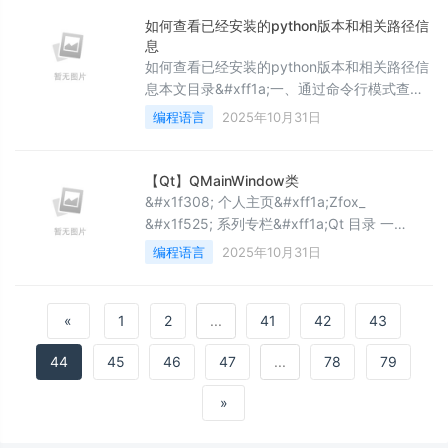
谢支持❤️&#xff01;请尊重原创
如何查看已经安装的python版本和相关路径信
&#x1f4e9;&#xff01;欢迎评论区留言交流
息
&#x1f31f; 个人主页 &#x1f4
如何查看已经安装的python版本和相关路径信
息本文目录&#xff1a;一、通过命令行模式查询
1、通过命令where python2、通过命令
编程语言
2025年10月31日
print(sys.executable)二、在 Anaconda
Navigator 中三、只安装python的环境下一、
通过命令行模式查询 同时按window&#43;R
【Qt】QMainWindow类
键,输入cmd&#xff0c;打开命令提示符窗口 进
&#x1f308; 个人主页&#xff1a;Zfox_
入命令行模式1、通过命令
&#x1f525; 系列专栏&#xff1a;Qt 目录 一
&#xff1a;&#x1f525; QMainWindow 概述
编程语言
2025年10月31日
&#x1f98b; 菜单栏 &#x1f380; 具体使用
&#x1f380; 综合案例 &#x1f98b; 工具栏
&#x1f98b; 状态栏 &#x1f98b; 窗口布局
«
1
2
...
41
42
43
&#x1f380
44
45
46
47
...
78
79
»