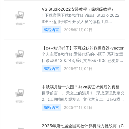
数调用 3. 类模板 3 .1 类模板的定义格式 3. 2
类模板的实例化 1. 泛型编程在C语言中
VS Studio2022安装教程（保姆级教程）
&#xff0c;如果我们要实现交换函数swa
1.下载官网下载&#xff1a;Visual Studio 2022
IDE - 适用于软件开发人员的编程工具
(microsoft.com) 1.点击下载
编程语言
2025年11月02日
Community2022(社区版),等待下载完成之后,
运行安装包
&#xff08;VisualstudioSetup.exe&#xff09;
【c++知识铺子】不可或缺的数据容器-vector
个人主页&#xff1a;爱装代码的小瓶子 系列文章
目录c&#43;&#43;系列文章&#xff0c;已更新至
string 文章目录 系列文章目录 前言 一、
编程语言
2025年11月02日
vector的函数接口。 二、详细拆解&#xff1a;
2.1 初尝vector和其结构。 2.2 vector的构造和
析构 2.2.1 构造&#xff1a; 2.2.2 析构&#xff1a;
中秋满月皆十六圆？Java实证求解后的真相
2.3 前置必备
目录前言一、天文上的满月1、形成原理及定义
2、出现时间及观测3、文化意义二、Java模拟
月满计算1、整体实现逻辑2、主计算方法详解
编程语言
2025年11月02日
3、核心天文算法详解3.1 儒略日计算基础3.2
时间参数计算3.3 天文参数计算3.4 周期项修
正计算4、辅助方法详解4.1 角度标准化4.2 日
2025年第七届全国高校计算机能力挑战赛（C