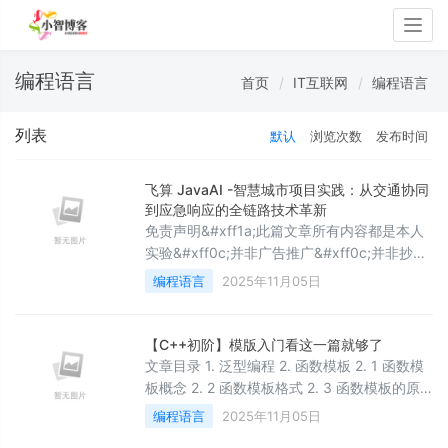
Togg
navig
编程语言
首页
IT互联网
编程语言
列表
默认
浏览次数
发布时间
飞算 JavaAI -智慧城市项目实践：从交通协同
到应急响应的全链路技术革新
免责声明&#xff1a;此篇文章所有内容都是本人
实验&#xff0c;并非广告推广&#xff0c;并非抄袭
&#xff0c;如有侵权&#xff0c;请联系。目录一、
编程语言
2025年11月05日
智慧城市核心场景的技术攻坚1.1 交通信号智能
优化系统的实时决策1.1.1 实时车流数据处理与
分析1.1.2 动态信号配时优化算法1.2 城市应急
【C++初阶】模版入门看这一篇就够了
指挥调度系统的协同响应1.2.1 应急事件状态机
文章目录 1. 泛型编程 2. 函数模板 2. 1 函数模
与流程引擎1.2.2 应急资源智能调度算法1.
板概念 2. 2 函数模板格式 2. 3 函数模板的原
理 2. 4 函数模板的实例化 2. 5 模板参数的匹
编程语言
2025年11月05日
配原则 2. 6 补充&#xff1a;使用调试功能观察函