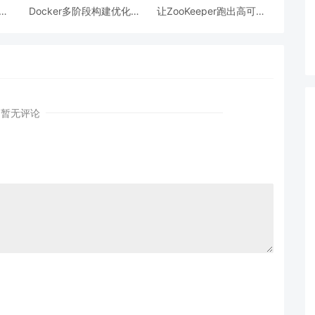
跨模
Docker多阶段构建优化：
让ZooKeeper跑出高可用:
AI
镜像体积从1.2G到80M的
从三节点集群到公网连接
瘦身实战
测试
暂无评论