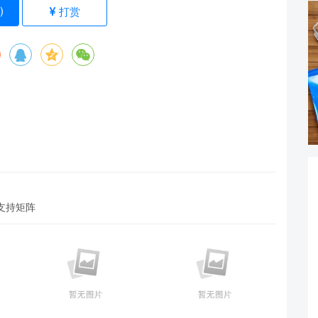
)
打赏
性支持矩阵