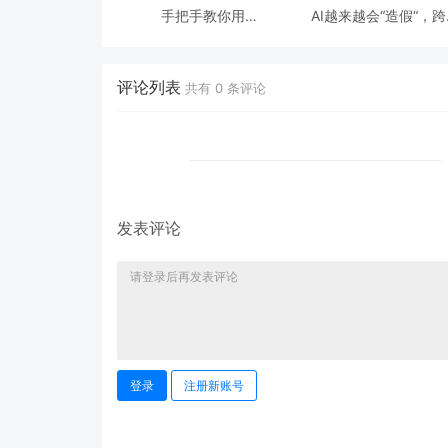
手把手教你用
AI越来越会“造假“，
ModelEngine 打造“赛博
态鉴伪为什么正在成为
占卜师”：AI 塔罗智能体
时代的新基建？
(Agent) 开发实战
评论列表
共有
0
条评论
发表评论
登录
注册新账号