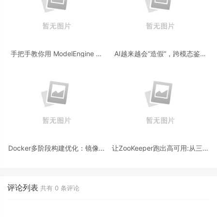
手把手教你用 ModelEngine 打
AI越来越会“造假“，跨模态鉴伪
造“赛博占卜师”：AI 塔罗智能体
为什么正在成为AI时代的新基
(Agent) 开发实战
建？
Docker多阶段构建优化：镜像体
让ZooKeeper跑出高可用:从三节
积从1.2G到80M的瘦身实战
点集群到公网连接测试
评论列表
共有
0
条评论