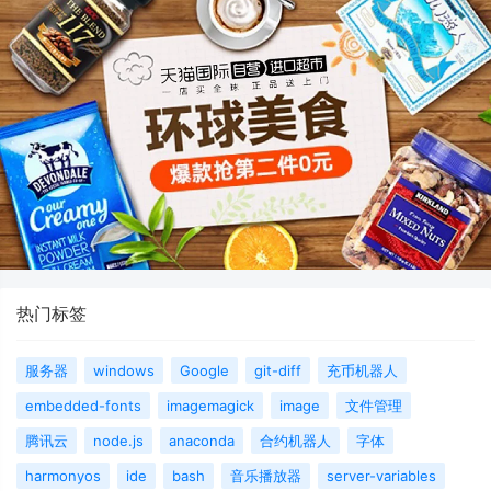
热门标签
服务器
windows
Google
git-diff
充币机器人
embedded-fonts
imagemagick
image
文件管理
腾讯云
node.js
anaconda
合约机器人
字体
harmonyos
ide
bash
音乐播放器
server-variables