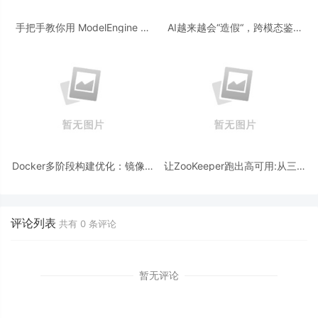
手把手教你用 ModelEngine 打
AI越来越会“造假“，跨模态鉴伪
造“赛博占卜师”：AI 塔罗智能体
为什么正在成为AI时代的新基
(Agent) 开发实战
建？
Docker多阶段构建优化：镜像体
让ZooKeeper跑出高可用:从三节
积从1.2G到80M的瘦身实战
点集群到公网连接测试
评论列表
共有
0
条评论
暂无评论