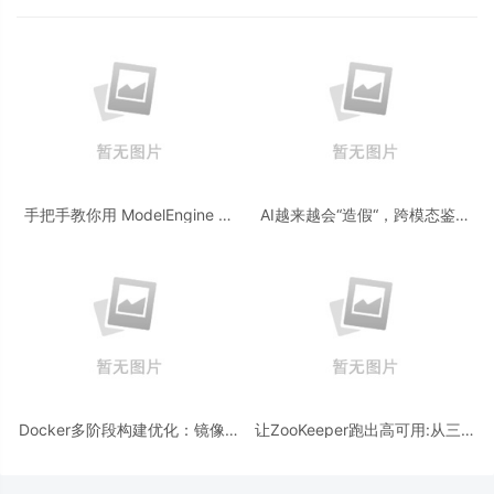
手把手教你用 ModelEngine 打
AI越来越会“造假“，跨模态鉴伪
造“赛博占卜师”：AI 塔罗智能体
为什么正在成为AI时代的新基
(Agent) 开发实战
建？
Docker多阶段构建优化：镜像体
让ZooKeeper跑出高可用:从三节
积从1.2G到80M的瘦身实战
点集群到公网连接测试