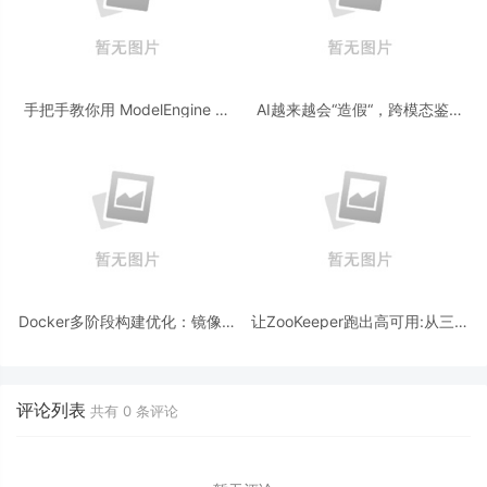
手把手教你用 ModelEngine 打
AI越来越会“造假“，跨模态鉴伪
造“赛博占卜师”：AI 塔罗智能体
为什么正在成为AI时代的新基
(Agent) 开发实战
建？
Docker多阶段构建优化：镜像体
让ZooKeeper跑出高可用:从三节
积从1.2G到80M的瘦身实战
点集群到公网连接测试
评论列表
共有
0
条评论